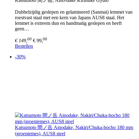
Katsumoto 間ノ岳, Aino-dake Kiritsuke Gyuto
Dubbelzijdig geslepen en gelamineerd (Sanmai) lemmet van
roestvast staal met een kern van Japans AUS8 staal. Het
lemmet is extreem dun en handmatig geslepen en heeft
geen…
00
00
€ 149,
€ 99,
Bestellen
-30%
Katsumoto 間ノ岳 Ainodake, Nakiri/Chuka-bocho 180 mm
(groentemes), AUS8 steel