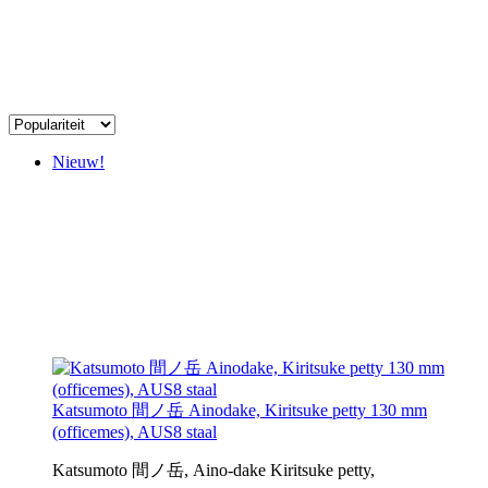
Nieuw!
Katsumoto 間ノ岳 Ainodake, Kiritsuke petty 130 mm
(officemes), AUS8 staal
Katsumoto 間ノ岳, Aino-dake Kiritsuke petty,