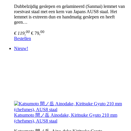
Dubbelzijdig geslepen en gelamineerd (Sanmai) lemmet van
roestvast staal met een kern van Japans AUS8 staal. Het
lemmet is extreem dun en handmatig geslepen en heeft
geen…
00
00
€ 119,
€ 79,
Bestellen
Nieuw!
Katsumoto 間ノ岳 Ainodake, Kiritsuke Gyuto 210 mm
(chefsmes), AUS8 staal