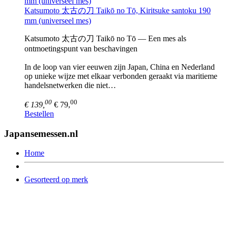
Katsumoto 太古の刀 Taikō no Tō, Kiritsuke santoku 190
mm (universeel mes)
Katsumoto 太古の刀 Taikō no Tō — Een mes als
ontmoetingspunt van beschavingen
In de loop van vier eeuwen zijn Japan, China en Nederland
op unieke wijze met elkaar verbonden geraakt via maritieme
handelsnetwerken die niet…
00
00
€ 139,
€ 79,
Bestellen
Japansemessen.nl
Home
Gesorteerd op merk