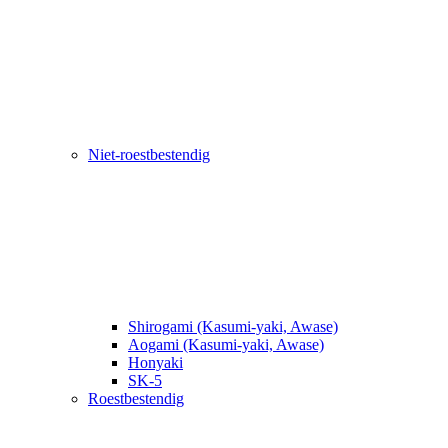
Niet-roestbestendig
Shirogami (Kasumi-yaki, Awase)
Aogami (Kasumi-yaki, Awase)
Honyaki
SK-5
Roestbestendig