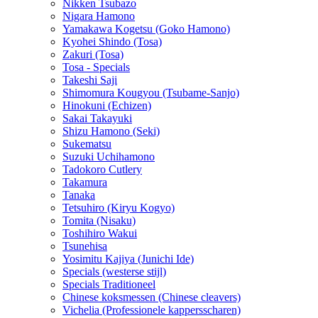
Nikken Tsubazo
Nigara Hamono
Yamakawa Kogetsu (Goko Hamono)
Kyohei Shindo (Tosa)
Zakuri (Tosa)
Tosa - Specials
Takeshi Saji
Shimomura Kougyou (Tsubame-Sanjo)
Hinokuni (Echizen)
Sakai Takayuki
Shizu Hamono (Seki)
Sukematsu
Suzuki Uchihamono
Tadokoro Cutlery
Takamura
Tanaka
Tetsuhiro (Kiryu Kogyo)
Tomita (Nisaku)
Toshihiro Wakui
Tsunehisa
Yosimitu Kajiya (Junichi Ide)
Specials (westerse stijl)
Specials Traditioneel
Chinese koksmessen (Chinese cleavers)
Vichelia (Professionele kappersscharen)