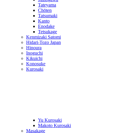
Tateyama
Chōten
Tatsumaki
Kanto
Enodake
Tetsukage
Kenmizaki Satomi
Hidari-Tozo Japan
Hinoura
Inoguchi
Kikuichi
Konosuke
Kurosaki
Yu Kurosaki
Makoto Kurosaki
Masakage