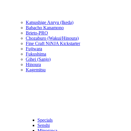
Katsushige Anryu (Ikeda)
Babacho Kanamono
Brieto-PRO
Chozaburo (Wakui/Hinoura)
Fine Craft NiNJA Kickstarter
Fujiwara
Fukushima
Gihei (Sanjo)
Hinoura
Kagemitsu
Specials
Senshi
Minogawa