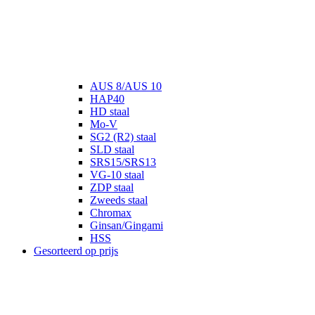
AUS 8/AUS 10
HAP40
HD staal
Mo-V
SG2 (R2) staal
SLD staal
SRS15/SRS13
VG-10 staal
ZDP staal
Zweeds staal
Chromax
Ginsan/Gingami
HSS
Gesorteerd op prijs