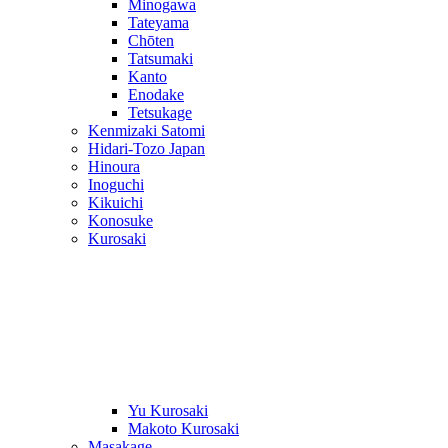
Minogawa
Tateyama
Chōten
Tatsumaki
Kanto
Enodake
Tetsukage
Kenmizaki Satomi
Hidari-Tozo Japan
Hinoura
Inoguchi
Kikuichi
Konosuke
Kurosaki
Yu Kurosaki
Makoto Kurosaki
Masakage