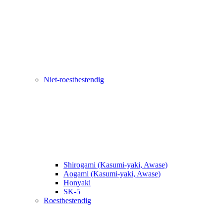
Niet-roestbestendig
Shirogami (Kasumi-yaki, Awase)
Aogami (Kasumi-yaki, Awase)
Honyaki
SK-5
Roestbestendig