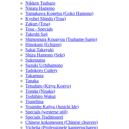
Nikken Tsubazo
Nigara Hamono
Yamakawa Kogetsu (Goko Hamono)
Kyohei Shindo (Tosa)
Zakuri (Tosa)
Tosa - Specials
Takeshi Saji
Shimomura Kougyou (Tsubame-Sanjo)
Hinokuni (Echizen)
Sakai Takayuki
Shizu Hamono (Seki)
Sukematsu
Suzuki Uchihamono
Tadokoro Cutlery
Takamura
Tanaka
Tetsuhiro (Kiryu Kogyo)
Tomita (Nisaku)
Toshihiro Wakui
Tsunehisa
Yosimitu Kajiya (Junichi Ide)
Specials (westerse stijl)
Specials Traditioneel
Chinese koksmessen (Chinese cleavers)
Vichelia (Professionele kappersscharen)