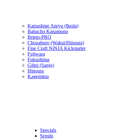
Katsushige Anryu (Ikeda)
Babacho Kanamono
Brieto-PRO
Chozaburo (Wakui/Hinoura)
Fine Craft NiNJA Kickstarter
Fujiwara
Fukushima
Gihei (Sanjo)
Hinoura
Kagemitsu
Specials
Senshi