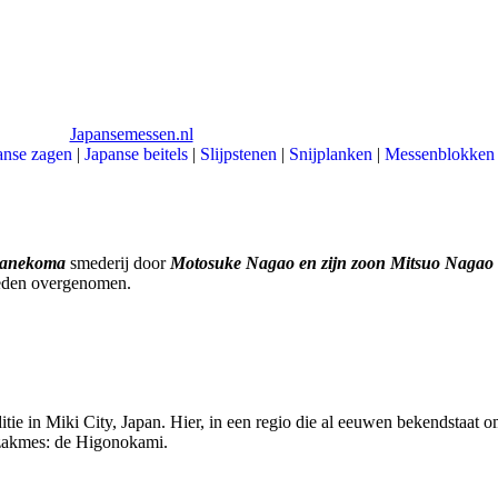
anse zagen
|
Japanse beitels
|
Slijpstenen
|
Snijplanken
|
Messenblokken
anekoma
smederij door
Motosuke Nagao en zijn zoon Mitsuo Nagao
heden overgenomen.
tie in Miki City, Japan. Hier, in een regio die al eeuwen bekendstaat 
e zakmes: de Higonokami.