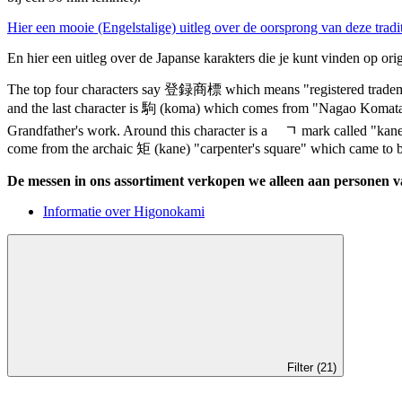
Hier een mooie (Engelstalige) uitleg over de oorsprong van deze trad
En hier een uitleg over de Japanse karakters die je kunt vinden op o
The top four characters say 登録商標 which means "registered trade
and the last character is 駒 (koma) which comes from "Nagao Komata
Grandfather's work. Around this character is a ﾠﾡ mark called "kane
come from the archaic 矩 (kane) "carpenter's square" which came to b
De messen in ons assortiment verkopen we alleen aan personen van
Informatie over Higonokami
Filter (21)