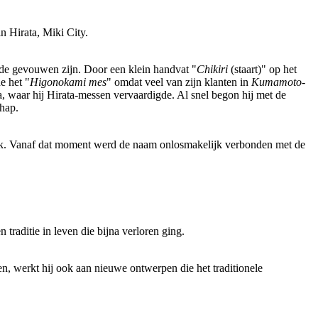
n Hirata, Miki City.
de gevouwen zijn. Door een klein handvat "
Chikiri
(staart)" op het
e het "
Higonokami mes
" omdat veel van zijn klanten in
Kumamoto
-
a, waar hij Hirata-messen vervaardigde. Al snel begon hij met de
hap.
smerk. Vanaf dat moment werd de naam onlosmakelijk verbonden met de
aditie in leven die bijna verloren ging.
n, werkt hij ook aan nieuwe ontwerpen die het traditionele