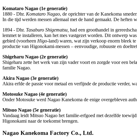
Komataro Nagao (1e generatie)
1880 - Dhr.
Komataro Nagao
, de oprichter van de Kanekoma smeder
In die tijd werden messen allemaal met de hand gemaakt. De heften w
1894 - Dhr.
Tasaburo Shigematsu,
had een groothandel in gereedscha
lemmet te installeren, kan het mes vastgezet worden. Dit ontwerp was
gebied (voorheen
Higo
-land) waren, wat zijn verkoop enorm bleek te 
productie van Higonokami-messen – eenvoudige, robuuste en doeltre
Shigeharu Nagao (2e generatie)
Shigeharu zette het werk van zijn vader voort en zorgde voor een be
familie Nagao.
Akira Nagao (3e generatie)
Akira erfde de passie voor metaal en verfijnde de productie verder, w
Motosuke Nagao (4e generatie)
Onder Motosuke werd Nagao Kanekoma de enige overgebleven authentie
Mitsuo Nagao (5e generatie)
Vandaag leidt Mitsuo Nagao het familie-erfgoed met dezelfde toewijdi
Higonokami naar de toekomst brengen.
Nagao Kanekoma Factory Co., Ltd.