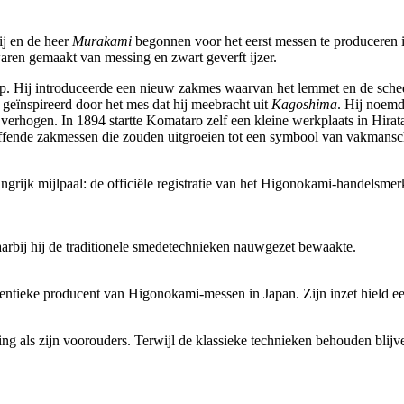
ij en de heer
Murakami
begonnen voor het eerst messen te produceren i
aren gemaakt van messing en zwart geverft ijzer.
p. Hij introduceerde een nieuw zakmes waarvan het lemmet en de sche
 geïnspireerd door het mes dat hij meebracht uit
Kagoshima
. Hij noemd
verhogen. In 1894 startte Komataro zelf een kleine werkplaats in Hirat
ffende zakmessen die zouden uitgroeien tot een symbool van vakmansc
langrijk mijlpaal: de officiële registratie van het Higonokami-handel
aarbij hij de traditionele smedetechnieken nauwgezet bewaakte.
ke producent van Higonokami-messen in Japan. Zijn inzet hield een tr
ng als zijn voorouders. Terwijl de klassieke technieken behouden blijve