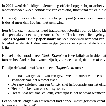
In 2021 werd de huidige onderneming officieel opgericht, maar het vak
meestersmeden – een combinatie van eenvoud, functionaliteit en tijdlo
De vroegere messen hadden een scherpere punt (vorm van een bambo
is dus al meer dan 130 jaar niet gewijzigd.
Een
Higonokami
zakmes werd traditioneel gebruikt voor de kleine klus
dan gemaakt van een superieure staalsoort. Het lemmet is licht geboge
Japans
Aogami
"Blue paper staal"
met een Rockwell hardheid van 
tijdsdruk in slechts 1 klein smederijtje gemaakt en zijn vanaf de fabr
krijgt.
Het bekendste model heet "
Sada Koma
" en is verkrijgbaar in drie m
foto rechts. Andere handvatten zijn bijvoorbeeld staal, titanium of zilv
Dit zijn de karakteristieken van een
Higonokami
mes :
Een handvat gemaakt van een gevouwen omhulsel van messing, 
staalsoort van het lemmet staat.
De aanwezigheid van een C
hikiri
(het hefboompje aan het eind
Het ontbreken van een sluitsysteem.
Het feit dat het blad volledig verdwijnt in het handvat wanneer 
Let op dat de lengte van het lemmet traditioneel wordt gemeten vanaf
bij een 90 mm lemmet).