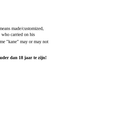
means made/customized,
 who carried on his
name "kane" may or may not
uder dan 18 jaar te zijn!