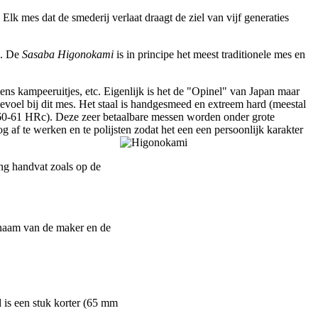
lk mes dat de smederij verlaat draagt de ziel van vijf generaties
n. De
Sasaba Higonokami
is in principe het meest traditionele mes en
jdens kampeeruitjes, etc. Eigenlijk is het de "Opinel" van Japan maar
gevoel bij dit mes. Het staal is handgesmeed en extreem hard (meestal
0-61 HRc). Deze zeer betaalbare messen worden onder grote
g af te werken en te polijsten zodat het een een persoonlijk karakter
ing handvat zoals op de
naam van de maker en de
 is een stuk korter (65 mm