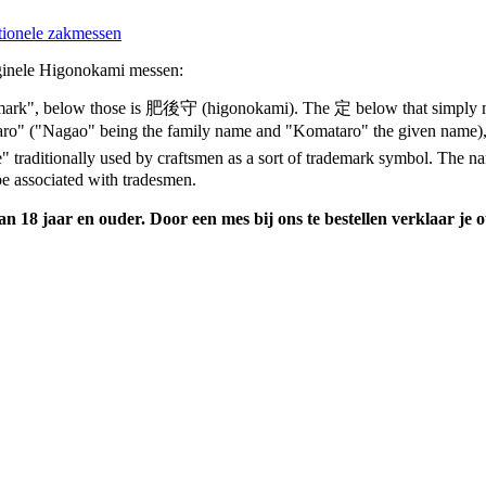
itionele zakmessen
riginele Higonokami messen:
mark", below those is 肥後守 (higonokami). The 定 below that simply 
ro" ("Nagao" being the family name and "Komataro" the given name),
" traditionally used by craftsmen as a sort of trademark symbol. The 
e associated with tradesmen.
 18 jaar en ouder. Door een mes bij ons te bestellen verklaar je o