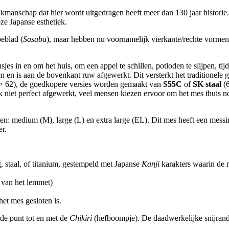
manschap dat hier wordt uitgedragen heeft meer dan 130 jaar historie. E
ze Japanse esthetiek.
eblad (
Sasaba
), maar hebben nu voornamelijk vierkante/rechte vorme
jes in en om het huis, om een appel te schillen, potloden te slijpen, ti
n en is aan de bovenkant ruw afgewerkt. Dit versterkt het traditionele 
> 62), de goedkopere versies worden gemaakt van
S55C
of
SK staal
(6
iek niet perfect afgewerkt, veel mensen kiezen ervoor om het mes thuis no
aten: medium (M), large (L) en extra large (EL). Dit mes heeft een mess
er.
staal, of titanium, gestempeld met Japanse
Kanji
karakters waarin de 
 van het lemmet)
het mes gesloten is.
 de punt tot en met de
Chikiri
(hefboompje). De daadwerkelijke snijrand