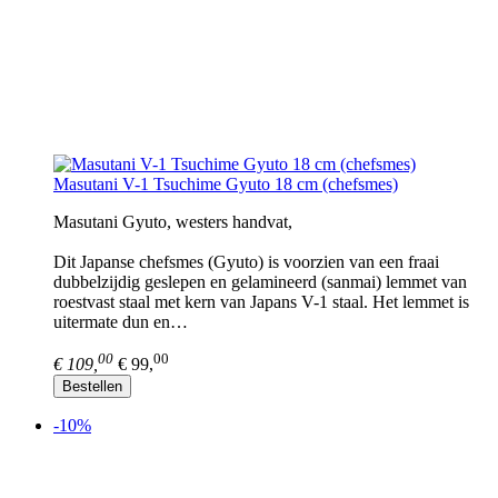
Masutani V-1 Tsuchime Gyuto 18 cm (chefsmes)
Masutani Gyuto, westers handvat,
Dit Japanse chefsmes (Gyuto) is voorzien van een fraai
dubbelzijdig geslepen en gelamineerd (sanmai) lemmet van
roestvast staal met kern van Japans V-1 staal. Het lemmet is
uitermate dun en…
00
00
€ 109,
€ 99,
Bestellen
-10%