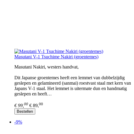
Masutani V-1 Tsuchime Nakiri (groentemes)
Masutani Nakiri, westers handvat,
Dit Japanse groentemes heeft een lemmet van dubbelzijdig
geslepen en gelamineerd (sanmai) roestvast staal met kern van
Japans V-1 staal. Het lemmet is uitermate dun en handmatig
geslepen en heeft…
00
00
€ 99,
€ 89,
Bestellen
-9%