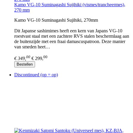
Kamo VG-10 Suminagashi Sujihiki (vismes/trancheermes),
270 mm
Kamo VG-10 Suminagashi Sujihiki, 270mm
Dit Japanse sashimimes heeft een kern van Japans VG-10
roestvast staal met een zachtere RVS stalen beschermlaag aan
de buitenzijde met een fraai damascuspatroon. Deze manier
van smeden heet…
00
00
€ 349,
€ 299,
Bestellen
Discontinued (op = op)