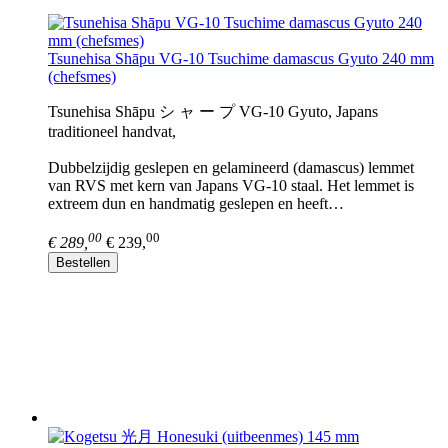
Tsunehisa Shāpu VG-10 Tsuchime damascus Gyuto 240 mm
(chefsmes)
Tsunehisa Shāpu シ ャ ー プ VG-10 Gyuto, Japans
traditioneel handvat,
Dubbelzijdig geslepen en gelamineerd (damascus) lemmet
van RVS met kern van Japans VG-10 staal. Het lemmet is
extreem dun en handmatig geslepen en heeft…
00
00
€ 289,
€ 239,
Bestellen