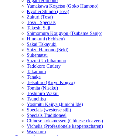
Nigara Hamono
Yamakawa Kogetsu (Goko Hamono)
Kyohei Shindo (Tosa)
Zakuri (Tosa)
Tosa - Specials
Takeshi Saji
Shimomura Kougyou (Tsubame-Sanjo)
Hinokuni (Echizen)
Sakai Takayuki
Shizu Hamono (Seki)
Sukematsu
Suzuki Uchihamono
Tadokoro Cutlery
Takamura
Tanaka
Tetsuhiro (Kiryu Kogyo)
Tomita (Nisaku)
Toshihiro Wakui
Tsunehisa
Yosimitu Kajiya (Junichi Ide)
Specials (westerse stijl)
Specials Traditioneel
Chinese koksmessen (Chinese cleavers)
Vichelia (Professionele kappersscharen)
Wazakura