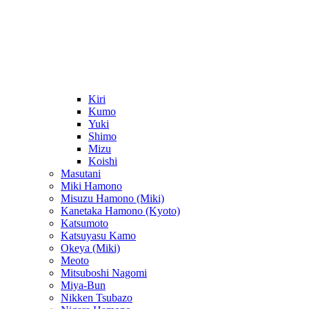
Kiri
Kumo
Yuki
Shimo
Mizu
Koishi
Masutani
Miki Hamono
Misuzu Hamono (Miki)
Kanetaka Hamono (Kyoto)
Katsumoto
Katsuyasu Kamo
Okeya (Miki)
Meoto
Mitsuboshi Nagomi
Miya-Bun
Nikken Tsubazo