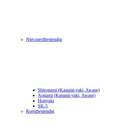
Niet-roestbestendig
Shirogami (Kasumi-yaki, Awase)
Aogami (Kasumi-yaki, Awase)
Honyaki
SK-5
Roestbestendig