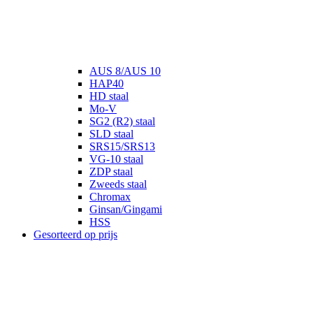
AUS 8/AUS 10
HAP40
HD staal
Mo-V
SG2 (R2) staal
SLD staal
SRS15/SRS13
VG-10 staal
ZDP staal
Zweeds staal
Chromax
Ginsan/Gingami
HSS
Gesorteerd op prijs