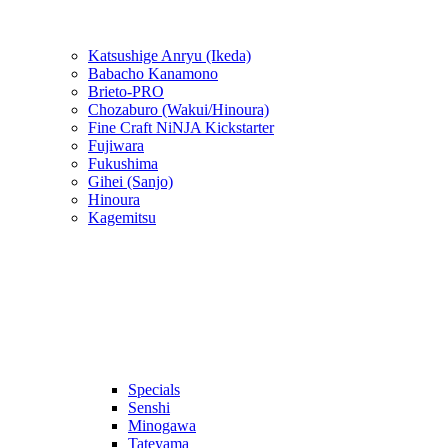
Katsushige Anryu (Ikeda)
Babacho Kanamono
Brieto-PRO
Chozaburo (Wakui/Hinoura)
Fine Craft NiNJA Kickstarter
Fujiwara
Fukushima
Gihei (Sanjo)
Hinoura
Kagemitsu
Specials
Senshi
Minogawa
Tateyama