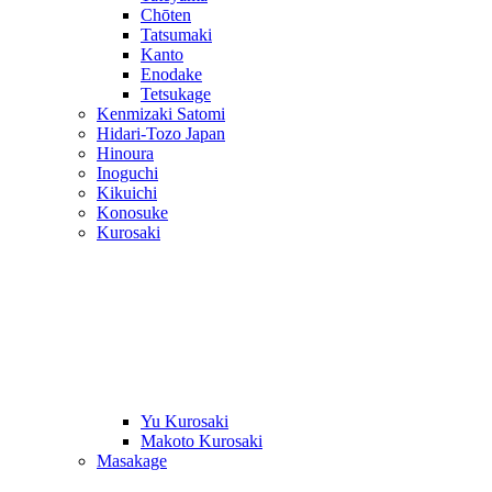
Chōten
Tatsumaki
Kanto
Enodake
Tetsukage
Kenmizaki Satomi
Hidari-Tozo Japan
Hinoura
Inoguchi
Kikuichi
Konosuke
Kurosaki
Yu Kurosaki
Makoto Kurosaki
Masakage