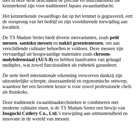
mes in deze serie belichaamt de precisie en duurzaamheid die
kenmerkend zijn voor traditioneel Japans zwaardambacht.
Het kenmerkende zwaardlogo dat op het lemmet is gegraveerd, eert
de oorsprong van het bedrijf en zijn voortdurende toewijding aan
kwaliteit.
De TS Madam Series biedt diverse mesvarianten, zoals
petit
messen
,
santoku messen
en
nakiri groentemessen
, om aan
verschillende culinaire behoeften te voldoen. Deze messen zijn
vervaardigd uit hoogwaardige materialen zoals
chroom-
molybdeenstaal (AUS-8)
en hebben handvatten van gelaagd
multiplex, wat zowel functionaliteit als esthetiek garandeert.
De serie heeft internationale erkenning verworven dankzij zijn
uitzonderlijke scherpte, duurzaamheid en ergonomische ontwerp,
waardoor het een favoriete keuze is voor zowel professionele chefs
als thuiskoks.
Door traditionele zwaardmaaktechnieken te combineren met
moderne culinaire eisen, is de TS Madam Series een bewijs van
Inoguchi Cutlery Co., Ltd.
’s toewijding aan uitmuntendheid en
innovatie in de wereld van messen.