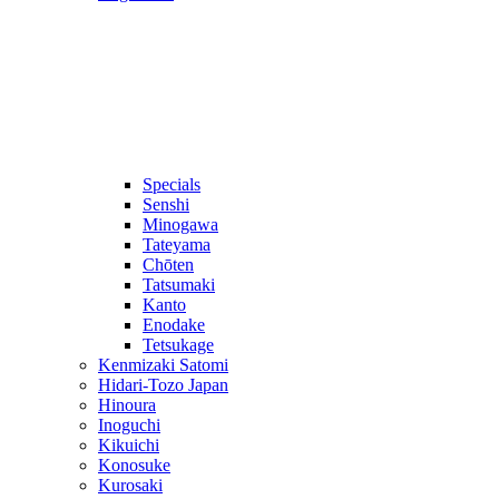
Specials
Senshi
Minogawa
Tateyama
Chōten
Tatsumaki
Kanto
Enodake
Tetsukage
Kenmizaki Satomi
Hidari-Tozo Japan
Hinoura
Inoguchi
Kikuichi
Konosuke
Kurosaki