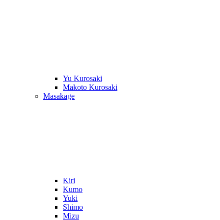
Yu Kurosaki
Makoto Kurosaki
Masakage
Kiri
Kumo
Yuki
Shimo
Mizu