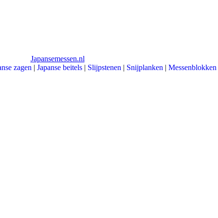
anse zagen
|
Japanse beitels
|
Slijpstenen
|
Snijplanken
|
Messenblokken