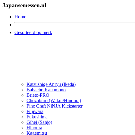
Japansemessen.nl
Home
Gesorteerd op merk
Katsushige Anryu (Ikeda)
Babacho Kanamono
Brieto-PRO
Chozaburo (Wakui/Hinoura)
Fine Craft NiNJA Kickstarter
Fujiwara
Fukushima
Gihei (Sanjo)
Hinoura
Kagemitsu