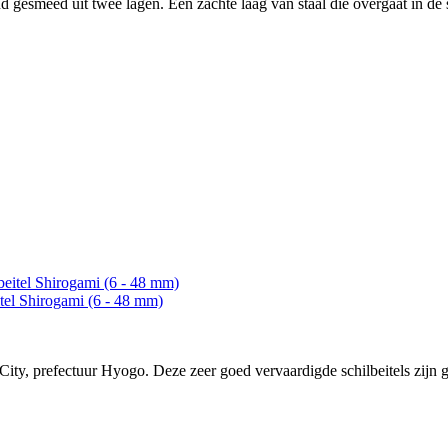
 gesmeed uit twee lagen. Een zachte laag van staal die overgaat in de 
tel Shirogami (6 - 48 mm)
y, prefectuur Hyogo. Deze zeer goed vervaardigde schilbeitels zijn 