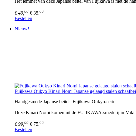
Het lemmet van deze Japanse beitel van Fujikawa is met de hand
00
00
€ 49,
€ 35,
Bestellen
Nieuw!
Fujikawa Oukyo Kinari Nomi Japanse gelaagd stalen schaafbei
Handgesmede Japanse beitels Fujikawa Oukyo-serie
Deze Kinari Nomi komen uit de FUJIKAWA-smederij in Miki Cit
00
00
€ 99,
€ 75,
Bestellen