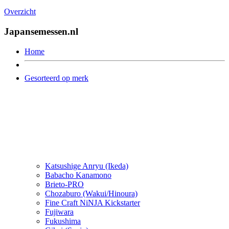
Overzicht
Japansemessen.nl
Home
Gesorteerd op merk
Katsushige Anryu (Ikeda)
Babacho Kanamono
Brieto-PRO
Chozaburo (Wakui/Hinoura)
Fine Craft NiNJA Kickstarter
Fujiwara
Fukushima