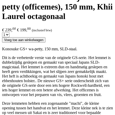
petty (officemes), 150 mm, Khii
Laurel octagonaal
00
00
€ 239,
€ 199,
(inclusief btw)
Voeg toe aan winkelwagen
Konosuke GS+ wa-petty, 150 mm, SLD-staal.
Dit is de verbeterde versie van de originele GS-serie. Het lemmet is
dubbelzijdig geslepen en gemaakt van speciaal Japans SLD-
magicstaal. Het lemmet is extreem dun en handmatig geslepen en
heeft geen verdikkingen, wat het slijpen zeer gemakkelijk maakt.
Het heft is achthoekig en gemaakt van Japans honoki hout met
ebbenhouten bolster.. De nieuwe GS+ serie onderscheidt zich van
de originele GS-serie door een iets hogere Rockwell-hardheid, een
iets hoger lemmet en een betere afwerking. Het officemes is
ontworpen voor het preparen van vis, vlees, groenten en fruit.
Deze lemmeten hebben een zogenaamde "machi", de kleine
opening tussen het handvat en het lemmet. Deze kleine nek is te zien
op veel messen uit Sakai en is zeer traditioneel voor bepaalde