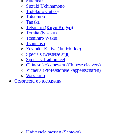
Sukematsu
Suzuki Uchihamono
Tadokoro Cutlery
Takamura
Tanaka
Tetsuhiro (Kiryu Kogyo)
Tomita (Nisaku)
Toshihiro Wakui
Tsunehisa
Yosimitu Kajiya (Junichi Ide)
Specials (westerse stijl)
Specials Traditioneel
Chinese koksmessen (Chinese cleavers)
Vichelia (Professionele kappersscharen)
Wazakura
Gesorteerd op toepassing
Universele messen (Santoku)