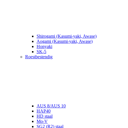
Shirogami (Kasumi-yaki, Awase)
Aogami (Kasumi-yaki, Awase)
Honyaki
SK-5
Roestbestendig
AUS 8/AUS 10
HAP40
HD staal
Mo-V
SG2 (R2) staal