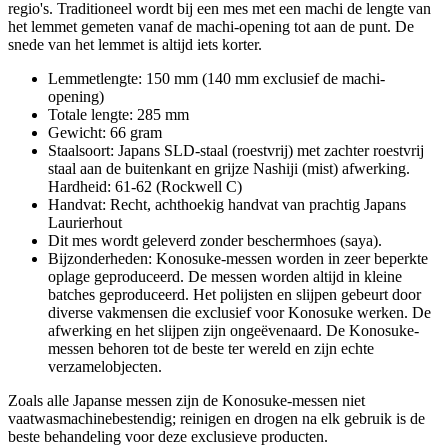
regio's. Traditioneel wordt bij een mes met een machi de lengte van
het lemmet gemeten vanaf de machi-opening tot aan de punt. De
snede van het lemmet is altijd iets korter.
Lemmetlengte: 150 mm (140 mm exclusief de machi-
opening)
Totale lengte: 285 mm
Gewicht: 66 gram
Staalsoort: Japans SLD-staal (roestvrij) met zachter roestvrij
staal aan de buitenkant en grijze Nashiji (mist) afwerking.
Hardheid: 61-62 (Rockwell C)
Handvat: Recht, achthoekig handvat van prachtig Japans
Laurierhout
Dit mes wordt geleverd zonder beschermhoes (saya).
Bijzonderheden: Konosuke-messen worden in zeer beperkte
oplage geproduceerd. De messen worden altijd in kleine
batches geproduceerd. Het polijsten en slijpen gebeurt door
diverse vakmensen die exclusief voor Konosuke werken. De
afwerking en het slijpen zijn ongeëvenaard. De Konosuke-
messen behoren tot de beste ter wereld en zijn echte
verzamelobjecten.
Zoals alle Japanse messen zijn de Konosuke-messen niet
vaatwasmachinebestendig; reinigen en drogen na elk gebruik is de
beste behandeling voor deze exclusieve producten.