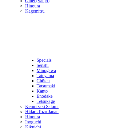
Gihei (Sanjo)
Hinoura
Kagemitsu
Specials
Senshi
Minogawa
Tateyama
Chōten
Tatsumaki
Kanto
Enodake
Tetsukage
Kenmizaki Satomi
Hidari-Tozo Japan
Hinoura
Inoguchi
Kikuichi