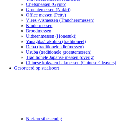
Chefsmessen (Gyuto)
Groentemessen (Nakiri)
Office messen (Petty)
Vlees-/vismessen (Trancheermessen)
Kindermessen
Broodmessen
Uitbeenmessen (Honesuki)
Yanagiba/Takohiki (traditioneel)
Deba (traditionele kliefmessen)
Usuba (traditionele groentemessen)
Traditionele Japanse messen (overig)
Chinese koks- en hakmessen (Chinese Cleavers)
Gesorteerd op staalsoort
Niet-roestbestendig