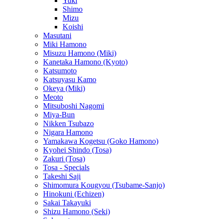
Yuki
Shimo
Mizu
Koishi
Masutani
Miki Hamono
Misuzu Hamono (Miki)
Kanetaka Hamono (Kyoto)
Katsumoto
Katsuyasu Kamo
Okeya (Miki)
Meoto
Mitsuboshi Nagomi
Miya-Bun
Nikken Tsubazo
Nigara Hamono
Yamakawa Kogetsu (Goko Hamono)
Kyohei Shindo (Tosa)
Zakuri (Tosa)
Tosa - Specials
Takeshi Saji
Shimomura Kougyou (Tsubame-Sanjo)
Hinokuni (Echizen)
Sakai Takayuki
Shizu Hamono (Seki)