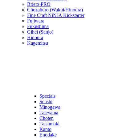
Brieto-PRO
Chozaburo (Wakui/Hinoura)
Fine Craft NiNJA Kickstarter
Fujiwara
Fukushima
Gihei (Sanjo)
Hinoura
Kagemitsu
Specials
Senshi
Minogawa
Tateyama
Chōten
Tatsumaki
Kanto
Enodake