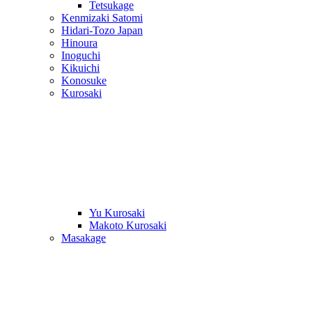
Tetsukage
Kenmizaki Satomi
Hidari-Tozo Japan
Hinoura
Inoguchi
Kikuichi
Konosuke
Kurosaki
Yu Kurosaki
Makoto Kurosaki
Masakage