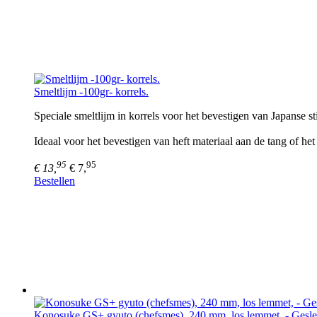
Smeltlijm -100gr- korrels.
Speciale smeltlijm in korrels voor het bevestigen van Japanse st
Ideaal voor het bevestigen van heft materiaal aan de tang of he
95
95
€ 13,
€ 7,
Bestellen
Konosuke GS+ gyuto (chefsmes), 240 mm, los lemmet, - Gesle