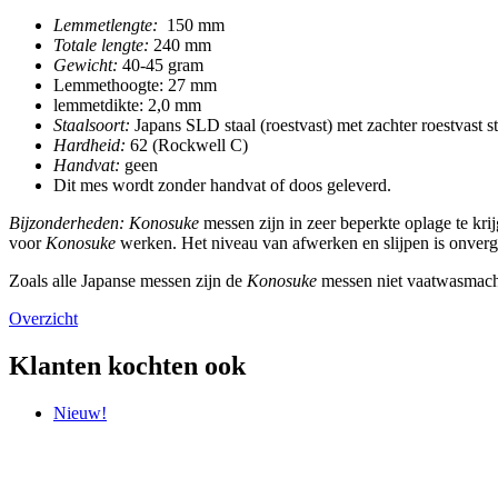
Lemmetlengte:
150 mm
Totale lengte:
240 mm
Gewicht:
40-45 gram
Lemmethoogte: 27 mm
lemmetdikte: 2,0 mm
Staalsoort:
Japans SLD staal (roestvast) met zachter roestvast st
Hardheid:
62 (Rockwell C)
Handvat:
geen
Dit mes wordt zonder handvat of doos geleverd.
Bijzonderheden:
Konosuke
messen zijn in zeer beperkte oplage te kri
voor
Konosuke
werken. Het niveau van afwerken en slijpen is onver
Zoals alle Japanse messen zijn de
Konosuke
messen niet vaatwasmachi
Overzicht
Klanten kochten ook
Nieuw!